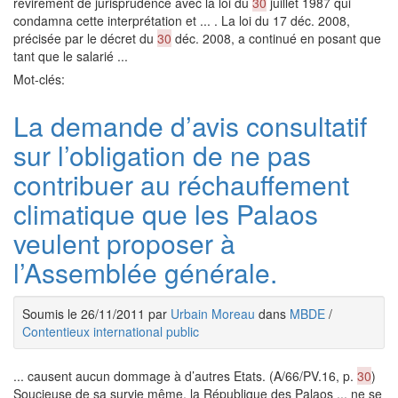
revirement de jurisprudence avec la loi du
30
juillet 1987 qui
condamna cette interprétation et ... . La loi du 17 déc. 2008,
précisée par le décret du
30
déc. 2008, a continué en posant que
tant que le salarié ...
Mot-clés:
La demande d’avis consultatif
sur l’obligation de ne pas
contribuer au réchauffement
climatique que les Palaos
veulent proposer à
l’Assemblée générale.
Soumis le 26/11/2011 par
Urbain Moreau
dans
MBDE
/
Contentieux international public
... causent aucun dommage à d’autres Etats. (A/66/PV.16, p.
30
)
Soucieuse de sa survie même, la République des Palaos ... ne se