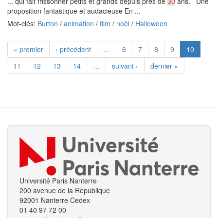
... qui fait frissonner petits et grands depuis près de
30
ans. Une
proposition fantastique et audacieuse En ...
Mot-clés:
Burton
/
animation
/
film
/
noël
/
Halloween
« premier
‹ précédent
…
6
7
8
9
10
11
12
13
14
…
suivant ›
dernier »
Université Paris Nanterre
200 avenue de la République
92001 Nanterre Cedex
01 40 97 72 00