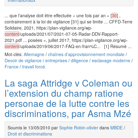
internationaux
... que l'analyse doit être effectuée « une fois par an » [
30
] ,
contrairement à la loi de vigilance [31] qui se limite ... CFFD-Terre
Solidaire, 2021, https://plan-vigilance.org/wp-
content
/uploads/2021/07/2021-07-05-Radar-DDV-Rapport-
2021.pdf ... posées », juillet 2017, https://plan-vigilance.org/wp-
content
/uploads/2019/06/2017-FAQ-en-fran%C... [1] Résumé ...
Mot-clés:
Allemagne
/
chaînes d’approvisionnement mondiale
/
Devoir de vigilance
/
entreprises
/
diligence
/
esclavage moderne
/
France
/
travail forcé.
La saga Attridge v Coleman ou
l’extension du champ ratione
personae de la lutte contre les
discriminations, par Asma Mzé
Soumis le 13/05/2010 par
Sophie Robin-olivier
dans
MBDE
/
Droit et discriminations