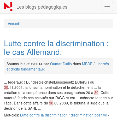
Aller
Les blogs pédagogiques
Toggl
au
navig
contenu
principal
Accueil
Lutte contre la discrimination :
le cas Allemand.
Soumis le 17/12/2014 par
Oumar Diallo
dans
MBDE
/
Libertés
et droits fondamentaux
... fédéraux ( Bundesgleichstellungsgesetz BGleiG ) du
30
.11.2001, la loi sur la nomination et le détachement ... la
création et la compétence dans ses paragraphes 20 à
30
. Cette
autorité fonde ses activités sur l’AGG et est ... indirecte fondée sur
l’âge. Dans cette affaire du
30
.03.2009, le tribunal a jugé que la
décision de la SARL ...
Mot-clés:
Lutte contre la discrimination
/
discrimination positive
/