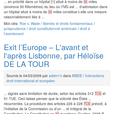
... en priorité dans un hôpital [1] situé à moins de
30
miles
(environs 50 Kilomètres) du lieu où l’IVG est ... d’admission dans
un hôpital situé à moins de
30
miles constitue-t-elle une mesure
raisonnablement liée à ...
Mot-clés:
Roe v. Wade
/
libertés et droits fondamentaux
/
jurisprudence
/
droit constitutionnel américain
/
droit à
l'avortement
Exit l’Europe – L'avant et
l'après Lisbonne, par Héloïse
DE LA TOUR
Soumis le 04/03/2009 par
addm1n
dans
MBDE
/
Interactions
droit international et européen
... signés sans limitation de durée, selon les articles 312
TCE
et
51 TUE. Ceci laisse penser que la volonté des États ...
récurrentes. La procédure des articles 226 à 228
TCE
prévoit, à
l’initiative de la Commission ou d’un ... et intégral de la
Constitution, La Constitution en
30
questions, Gualino, 2005 R.