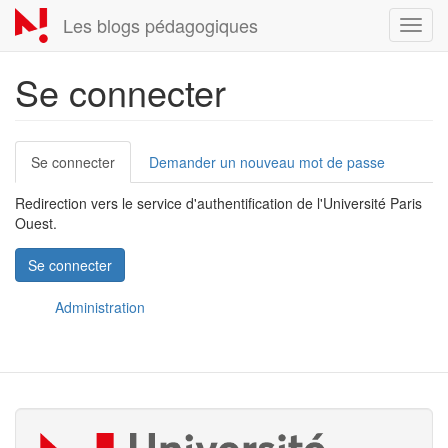
Aller
Les blogs pédagogiques
Toggl
au
navig
contenu
principal
Se connecter
Onglets
Se connecter
(onglet
Demander un nouveau mot de passe
principaux
actif)
Redirection vers le service d'authentification de l'Université Paris
Ouest.
Se connecter
Administration