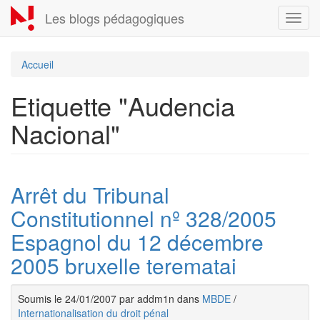
Aller
Les blogs pédagogiques
Toggl
au
navig
contenu
principal
Accueil
Etiquette "Audencia
Nacional"
Arrêt du Tribunal
Constitutionnel nº 328/2005
Espagnol du 12 décembre
2005 bruxelle terematai
Soumis le 24/01/2007 par addm1n dans
MBDE
/
Internationalisation du droit pénal