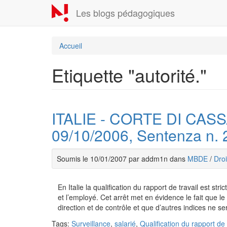
Aller
Les blogs pédagogiques
au
contenu
principal
Accueil
Etiquette "autorité."
ITALIE - CORTE DI CASSA
09/10/2006, Sentenza n. 
Soumis le 10/01/2007 par addm1n dans
MBDE
/
Droi
En Italie la qualification du rapport de travail est st
et l’employé. Cet arrêt met en évidence le fait que l
direction et de contrôle et que d’autres indices ne s
Tags:
Surveillance
,
salarié
,
Qualification du rapport de 