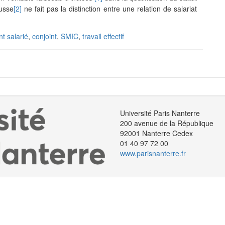
russe
[2]
ne fait pas la distinction entre une relation de salariat
nt salarié
,
conjoint
,
SMIC
,
travail effectif
Université Paris Nanterre
200 avenue de la République
92001 Nanterre Cedex
01 40 97 72 00
www.parisnanterre.fr