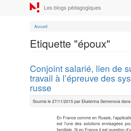
Aller
Les blogs pédagogiques
au
contenu
principal
Accueil
Etiquette "époux"
Conjoint salarié, lien de 
travail à l’épreuve des sy
russe
Soumis le 27/11/2015 par Ekaterina Semenova dan
En France comme en Russie, l'applicatio
est l'une des solutions envisagées pour
familiale. Si en France il est question d