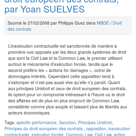
par Yoan SUELVES
Soumis le 27/02/2008 par Philippe Guez dans
MBDE
/
Droit
des contrats
L’inexécution contractuelle est sanctionnée de manière à
première vue opposée par les deux grands systèmes de droit
que sont la Civil Law et la Common Law, le premier utilisant
surtout le mécanisme d’exécution forcée, tandis que le
second préfère les « actions for damages », octroi de
dommages-intérêts. Cependant cette opposition tend à
s’estomper et n’est pas aussi vive qu’elle n’y paraît. Quant
aux principes Unidroit et ceux de droit européen des contrats,
ils optent pour un compromis intéressant à l’heure où le droit
des affaires est de plus en plus emprunt de Common Law,
considérée comme plus souple et laissant plus de libertés aux
acteurs économiques.
Tags:
specific performance
,
Sanction
,
Principes Unidroit
,
Principes du droit européen des contrats.
,
opposition
,
inexécution
contractuelle
,
exécution forcée
,
Common Law
,
Civil Law
,
action