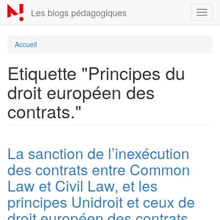
Aller
Les blogs pédagogiques
Toggl
au
navig
contenu
principal
Accueil
Etiquette "Principes du
droit européen des
contrats."
La sanction de l’inexécution
des contrats entre Common
Law et Civil Law, et les
principes Unidroit et ceux de
droit européen des contrats,