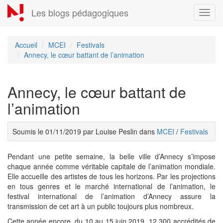
Aller
Les blogs pédagogiques
Toggl
au
navig
contenu
principal
Accueil
MCEI
Festivals
Annecy, le cœur battant de l’animation
Annecy, le cœur battant de
l’animation
Soumis le 01/11/2019 par Louise Peslin dans
MCEI
/
Festivals
Pendant une petite semaine, la belle ville d’Annecy s’impose
chaque année comme véritable capitale de l’animation mondiale.
Elle accueille des artistes de tous les horizons. Par les projections
en tous genres et le marché international de l’animation, le
festival international de l’animation d’Annecy assure la
transmission de cet art à un public toujours plus nombreux.
Cette année encore, du 10 au 15 juin 2019, 12 300 accrédités de