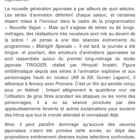
La nouvelle génération japonaise a par ailleurs de quoi séduire.
Les séries d’animation déferlent chaque saison, et certaines
étaient mises à l’honneur dans le cadre de la programmation
« Nouvelle Vague ». Mais qu’il s’agisse de séries ou de longs-
métrages, des réalisateurs très novateurs sont mis au-devant de
la scène ! Je pense à une des séances événements du
programmes «
Midnight Specials
». Il est tard, la journée a été
longue, et pourtant, des amateurs d’animations japonaises se
sont rassemblés autour du premier long-métrage du studio
japonais TRIGGER, réalisé par Hiroyuki Imaishi. Figure
emblématique depuis ses séries à l’animation explosive et aux
personnages hauts en couleur (
Kill la Kill
,
Gurren Lagann
), il
débarque à Annecy avec
Promare
. C’est un film qui semble conçu
pour un festival : brisant allégrement le quatrième mur via
l’utilisation de gros titres scandant les attaques ou les noms des
personnages, il a vu sa séance ponctuée par des
applaudissements fervents et autres exclamations pour soutenir
des héros que tout le monde attendait et connaissait déjà.
Ainsi, il peut paraître dommage qu'aucune des oeuvres
japonaises n'aient été primées cette année, en dépit des
propositions extrêmement diverses toutes sélections confondues.