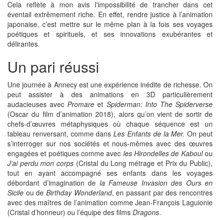
Cela reflète à mon avis l'impossibilité de trancher dans cet
éventail extrêmement riche. En effet, rendre justice à l’animation
japonaise, c’est mettre sur le même plan à la fois ses voyages
poétiques et spirituels, et ses innovations exubérantes et
délirantes.
Un pari réussi
Une journée à Annecy est une expérience inédite de richesse. On
peut assister à des animations en 3D particulièrement
audacieuses avec
Promare
et
Spiderman: Into The Spiderverse
(Oscar du film d’animation 2018), alors qu’on vient de sortir de
chefs-d’œuvres métaphysiques où chaque séquence est un
tableau renversant, comme dans
Les Enfants de la Mer.
On peut
s’interroger sur nos sociétés et nous-mêmes avec des œuvres
engagées et poétiques comme avec
les Hirondelles de Kaboul
ou
J’ai perdu mon corps
(Cristal du Long métrage et Prix du Public),
tout en ayant accompagné ses enfants dans les voyages
débordant d’imagination de
la Fameuse Invasion des Ours en
Sicile
ou de
Birthday Wonderland
, en passant par des rencontres
avec des maîtres de l’animation comme Jean-François Laguionie
(Cristal d’honneur) ou l’équipe des films
Dragons
.