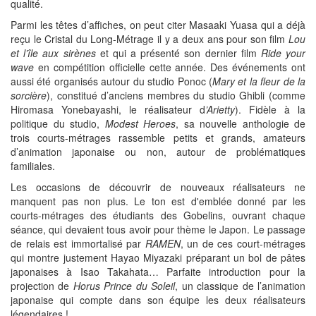
qualité.
Parmi les têtes d’affiches, on peut citer Masaaki Yuasa qui a déjà
reçu le Cristal du Long-Métrage il y a deux ans pour son film
Lou
et l’île aux sirènes
et qui a présenté son dernier film
Ride your
wave
en compétition officielle cette année. Des événements ont
aussi été organisés autour du studio Ponoc (
Mary et la fleur de la
sorcière
), constitué d’anciens membres du studio Ghibli (comme
Hiromasa Yonebayashi, le réalisateur d
’Arietty
). Fidèle à la
politique du studio,
Modest Heroes
, sa nouvelle anthologie de
trois courts-métrages rassemble petits et grands, amateurs
d’animation japonaise ou non, autour de problématiques
familiales.
Les occasions de découvrir de nouveaux réalisateurs ne
manquent pas non plus. Le ton est d'emblée donné par les
courts-métrages des étudiants des Gobelins, ouvrant chaque
séance, qui devaient tous avoir pour thème le Japon. Le passage
de relais est immortalisé par
RAMEN
, un de ces court-métrages
qui montre justement Hayao Miyazaki préparant un bol de pâtes
japonaises à Isao Takahata… Parfaite introduction pour la
projection de
Horus Prince du Soleil
, un classique de l’animation
japonaise qui compte dans son équipe les deux réalisateurs
légendaires !