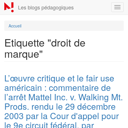
Aller
Les blogs pédagogiques
Toggl
au
navig
contenu
principal
Accueil
Etiquette "droit de
marque"
L’œuvre critique et le fair use
américain : commentaire de
l’arrêt Mattel Inc. v. Walking Mt.
Prods. rendu le 29 décembre
2003 par la Cour d'appel pour
le 9e circuit fédéral, par