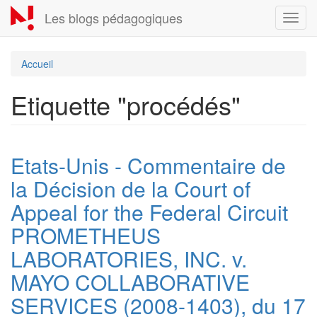
Aller
Les blogs pédagogiques
Toggl
au
navig
contenu
principal
Accueil
Etiquette "procédés"
Etats-Unis - Commentaire de
la Décision de la Court of
Appeal for the Federal Circuit
PROMETHEUS
LABORATORIES, INC. v.
MAYO COLLABORATIVE
SERVICES (2008-1403), du 17