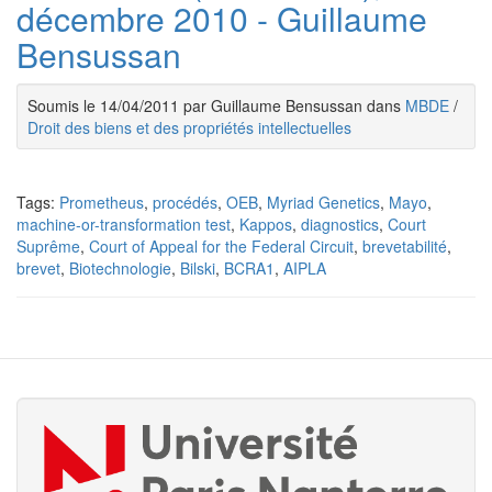
décembre 2010 - Guillaume
Bensussan
Soumis le 14/04/2011 par Guillaume Bensussan dans
MBDE
/
Droit des biens et des propriétés intellectuelles
Tags:
Prometheus
,
procédés
,
OEB
,
Myriad Genetics
,
Mayo
,
machine-or-transformation test
,
Kappos
,
diagnostics
,
Court
Suprême
,
Court of Appeal for the Federal Circuit
,
brevetabilité
,
brevet
,
Biotechnologie
,
Bilski
,
BCRA1
,
AIPLA