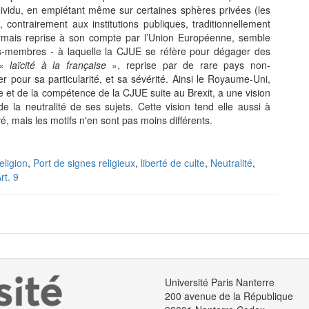
’individu, en empiétant même sur certaines sphères privées (les
, contrairement aux institutions publiques, traditionnellement
sormais reprise à son compte par l’Union Européenne, semble
-membres - à laquelle la CJUE se réfère pour dégager des
 «
laïcité à la française
», reprise par de rare pays non-
 pour sa particularité, et sa sévérité. Ainsi le Royaume-Uni,
e et de la compétence de la CJUE suite au Brexit, a une vision
 de la neutralité de ses sujets. Cette vision tend elle aussi à
 mais les motifs n'en sont pas moins différents.
eligion
,
Port de signes religieux
,
liberté de culte
,
Neutralité
,
rt. 9
Université Paris Nanterre
200 avenue de la République