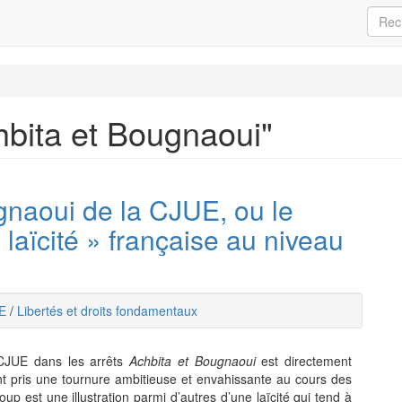
chbita et Bougnaoui"
gnaoui de la CJUE, ou le
laïcité » française au niveau
E
/
Libertés et droits fondamentaux
 CJUE dans les arrêts
Achbita et Bougnaoui
est directement
ent pris une tournure ambitieuse et envahissante au cours des
up est une illustration parmi d’autres d’une laïcité qui tend à