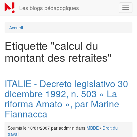
Aller
Les blogs pédagogiques
Toggl
au
navig
contenu
principal
Accueil
Etiquette "calcul du
montant des retraites"
ITALIE - Decreto legislativo 30
dicembre 1992, n. 503 « La
riforma Amato », par Marine
Fiannacca
Soumis le 10/01/2007 par addm1n dans
MBDE
/
Droit du
travail