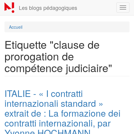
Aller
Les blogs pédagogiques
Toggl
au
navig
contenu
principal
Accueil
Etiquette "clause de
prorogation de
compétence judiciaire"
ITALIE - « I contratti
internazionali standard »
extrait de : La formazione dei
contratti internazionali, par
Yvonne HOCHMANN