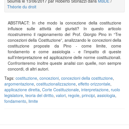
Soumis le 13/06/2017 par Roberto Storlazzi dans
MBDE
/
Théorie du droit
ABSTRACT: In che modo la concezione della costituzione
influisce sulle attività dei giuristi? In questo articolo
ricostruiremo il ragionamento del Prof. Giorgio Pino in “Tre
concezioni della Costituzione”, analizzando le concezioni della
costituzione proposte da Pino - come limite, come
fondamento e come assiologia - e l’impatto di queste
sull’interpretazione ed applicazione delle norme costituzionali.
Confronteremo inoltre queste analisi con quelle, non sempre
concordi, di altri autori.
Tags:
costituzione
,
concezioni
,
concezioni della costituzione
,
argomentazione
,
costituzionalizzazione
,
effetto orizzontale
,
applicazione diretta
,
Corte Costituzionale
,
interpretazione
,
ruolo
legislatore
,
teoria del diritto
,
valori
,
regole
,
principi
,
assiologia
,
fondamento
,
limite