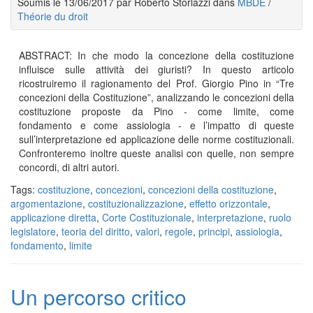
Soumis le 13/06/2017 par Roberto Storlazzi dans
MBDE
/
Théorie du droit
ABSTRACT: In che modo la concezione della costituzione
influisce sulle attività dei giuristi? In questo articolo
ricostruiremo il ragionamento del Prof. Giorgio Pino in “Tre
concezioni della Costituzione”, analizzando le concezioni della
costituzione proposte da Pino - come limite, come
fondamento e come assiologia - e l’impatto di queste
sull’interpretazione ed applicazione delle norme costituzionali.
Confronteremo inoltre queste analisi con quelle, non sempre
concordi, di altri autori.
Tags:
costituzione
,
concezioni
,
concezioni della costituzione
,
argomentazione
,
costituzionalizzazione
,
effetto orizzontale
,
applicazione diretta
,
Corte Costituzionale
,
interpretazione
,
ruolo
legislatore
,
teoria del diritto
,
valori
,
regole
,
principi
,
assiologia
,
fondamento
,
limite
Un percorso critico