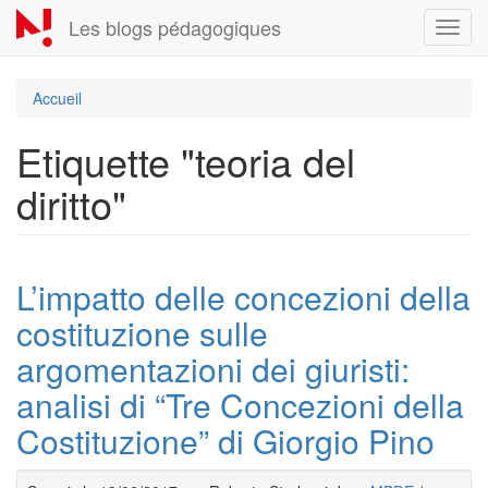
Aller
Les blogs pédagogiques
Toggl
au
navig
contenu
principal
Accueil
Etiquette "teoria del
diritto"
L’impatto delle concezioni della
costituzione sulle
argomentazioni dei giuristi:
analisi di “Tre Concezioni della
Costituzione” di Giorgio Pino