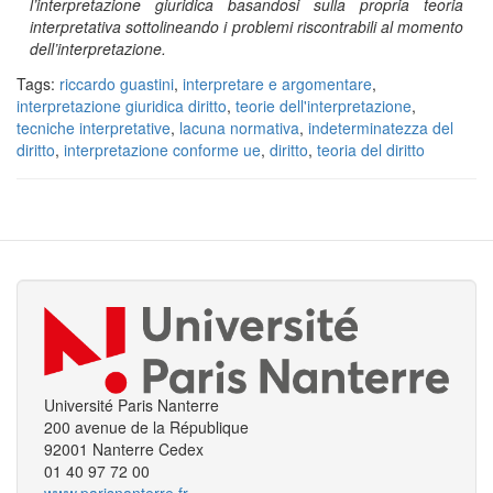
l’interpretazione giuridica basandosi sulla propria teoria
interpretativa sottolineando i problemi riscontrabili al momento
dell’interpretazione.
Tags:
riccardo guastini
,
interpretare e argomentare
,
interpretazione giuridica diritto
,
teorie dell'interpretazione
,
tecniche interpretative
,
lacuna normativa
,
indeterminatezza del
diritto
,
interpretazione conforme ue
,
diritto
,
teoria del diritto
Université Paris Nanterre
200 avenue de la République
92001 Nanterre Cedex
01 40 97 72 00
www.parisnanterre.fr