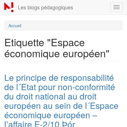
Aller
Les blogs pédagogiques
Toggl
au
navig
contenu
principal
Accueil
Etiquette "Espace
économique européen"
Le principe de responsabilité
de l´Etat pour non-conformité
du droit national au droit
européen au sein de l´Espace
économique européen –
l’affaire E-2/10 Þór