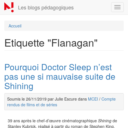
Aller
Les blogs pédagogiques
Toggl
au
navig
contenu
principal
Accueil
Etiquette "Flanagan"
Pourquoi Doctor Sleep n’est
pas une si mauvaise suite de
Shining
Soumis le 26/11/2019 par Julie Escure dans
MCEI
/
Compte
rendus de films et de séries
39 ans après le chef-d’œuvre cinématographique
Shining
de
Stanley Kubrick, réalisé à partir du roman de Stephen King,