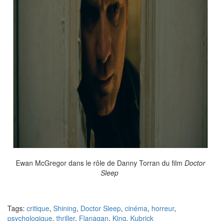
Ewan McGregor dans le rôle de Danny Torran du film
Doctor
Sleep
Tags:
critique
,
Shining
,
Doctor Sleep
,
cinéma
,
horreur
,
psychologique
,
thriller
,
Flanagan
,
King
,
Kubrick