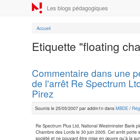
Aller
Les blogs pédagogiques
au
contenu
principal
Accueil
Etiquette "floating ch
Commentaire dans une pe
de l'arrêt Re Spectrum L
Pirez
Soumis le 25/05/2007 par addm1n dans
MBDE
/
Régu
Re Spectrum Plus Ltd, National Westminster Bank plc
Chambre des Lords le 30 juin 2005. Cet arrêt porte sur
société et ne pouvant être mise en œuvre qu’à la su