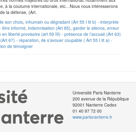
autres normes majeures du droit international, notamment aux
mme, à la coutume internationale, etc…Nous nous intéresserons
de la défense, (Art.
de son choix
,
inhumain ou dégradant (Art 55 I lit b) - interprète
 - être informé
,
indemnisation (Art 85)
,
garder le silence
,
erreur
 en liberté provisoire (art 59 III) - présence de l’accusé (Art 63)
(Art 67) - réparation
,
de s’avouer coupable ( Art 55 I lit a) -
ation de témoigner
Université Paris Nanterre
200 avenue de la République
92001 Nanterre Cedex
01 40 97 72 00
www.parisnanterre.fr