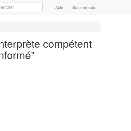
Aide
Se connecter
Appliquer
 interprète compétent
 informé"