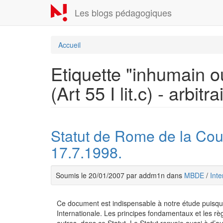
Aller
Les blogs pédagogiques
au
contenu
principal
Accueil
Etiquette "inhumain ou
(Art 55 I lit.c) - arbitr
Statut de Rome de la Cou
17.7.1998.
Soumis le 20/01/2007 par addm1n dans
MBDE
/
Inte
Ce document est indispensable à notre étude puisqu’il
Internationale. Les principes fondamentaux et les rè