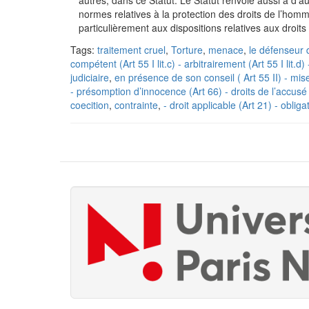
autres, dans ce Statut. Le Statut renvoie aussi à d’
normes relatives à la protection des droits de l’ho
particulièrement aux dispositions relatives aux droits 
Tags:
traitement cruel
,
Torture
,
menace
,
le défenseur 
compétent (Art 55 I lit.c) - arbitrairement (Art 55 I lit.d)
judiciaire
,
en présence de son conseil ( Art 55 II) - mise
- présomption d’innocence (Art 66) - droits de l’accusé 
coecition
,
contrainte
,
- droit applicable (Art 21) - oblig