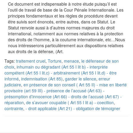
Ce document est indispensable à notre étude puisqu’il est
l’outil de travail de base de la Cour Pénale Internationale. Les
principes fondamentaux et les règles de procédure devant
être suivis sont énoncés, entre autres, dans ce Statut. Le
Statut renvoie aussi à d’autres normes majeures du droit
international, notamment aux normes relatives à la protection
des droits de l’homme, à la coutume internationale, etc…Nous
nous intéresserons particulièrement aux dispositions relatives
aux droits de la défense, (Art.
Tags:
traitement cruel
,
Torture
,
menace
,
le défenseur de son
choix
,
inhumain ou dégradant (Art 55 I lit b) - interprète
compétent (Art 55 I lit.c) - arbitrairement (Art 55 I lit.d) - être
informé
,
indemnisation (Art 85)
,
garder le silence
,
erreur
judiciaire
,
en présence de son conseil ( Art 55 II) - mise en liberté
provisoire (art 59 III) - présence de l’accusé (Art 63) -
présomption d’innocence (Art 66) - droits de l’accusé (Art 67) -
réparation
,
de s’avouer coupable ( Art 55 I lit a) - coecition
,
contrainte
,
- droit applicable (Art 21) - obligation de témoigner