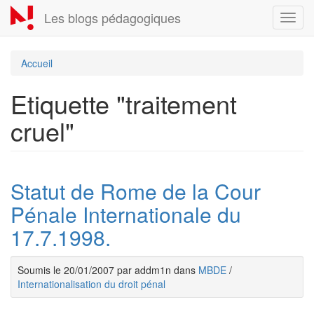
Aller
Les blogs pédagogiques
Toggl
au
navig
contenu
principal
Accueil
Etiquette "traitement
cruel"
Statut de Rome de la Cour
Pénale Internationale du
17.7.1998.
Soumis le 20/01/2007 par addm1n dans
MBDE
/
Internationalisation du droit pénal