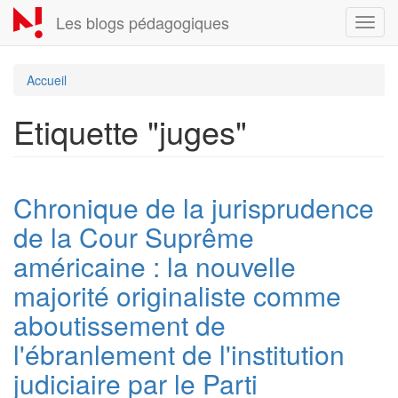
Aller
Les blogs pédagogiques
Toggl
au
navig
contenu
principal
Accueil
Etiquette "juges"
Chronique de la jurisprudence
de la Cour Suprême
américaine : la nouvelle
majorité originaliste comme
aboutissement de
l'ébranlement de l'institution
judiciaire par le Parti