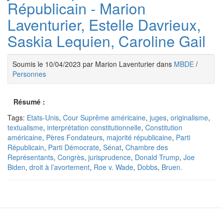
Républicain - Marion
Laventurier, Estelle Davrieux,
Saskia Lequien, Caroline Gail
Soumis le 10/04/2023 par Marion Laventurier dans
MBDE
/
Personnes
Résumé :
Tags:
Etats-Unis
,
Cour Suprême américaine
,
juges
,
originalisme
,
textualisme
,
interprétation constitutionnelle
,
Constitution
américaine
,
Pères Fondateurs
,
majorité républicaine
,
Parti
Républicain
,
Parti Démocrate
,
Sénat
,
Chambre des
Représentants
,
Congrès
,
jurisprudence
,
Donald Trump
,
Joe
Biden
,
droit à l’avortement
,
Roe v. Wade
,
Dobbs
,
Bruen.