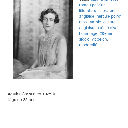
roman policier
,
littérature
,
littérature
anglaise
,
hercule poirot
,
miss marple
,
culture
anglaise
,
noël
,
écrivain
,
hommage
,
20ème
siècle
,
victorien
,
modernité
Agatha Christie en 1925 à
l'âge de 35 ans