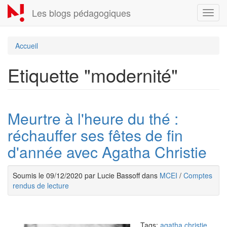
Aller
Les blogs pédagogiques
Toggl
au
navig
contenu
principal
Accueil
Etiquette "modernité"
Meurtre à l'heure du thé :
réchauffer ses fêtes de fin
d'année avec Agatha Christie
Soumis le 09/12/2020 par Lucie Bassoff dans
MCEI
/
Comptes
rendus de lecture
Tags:
agatha christie
,