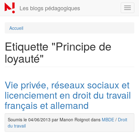
Aller
Les blogs pédagogiques
Toggl
au
navig
contenu
principal
Accueil
Etiquette "Principe de
loyauté"
Vie privée, réseaux sociaux et
licenciement en droit du travail
français et allemand
Soumis le 04/06/2013 par Manon Roignot dans
MBDE
/
Droit
du travail