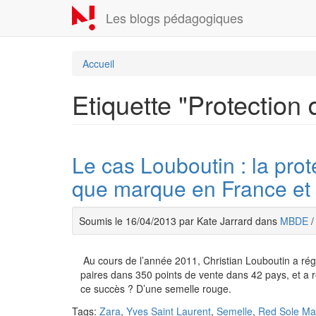
Aller
Les blogs pédagogiques
au
contenu
principal
Accueil
Etiquette "Protection 
Le cas Louboutin : la prot
que marque en France et 
Soumis le 16/04/2013 par Kate Jarrard dans
MBDE
Au cours de l’année 2011, Christian Louboutin a ré
paires dans 350 points de vente dans 42 pays, et a ré
ce succès ? D’une semelle rouge.
Tags:
Zara
,
Yves Saint Laurent
,
Semelle
,
Red Sole Ma