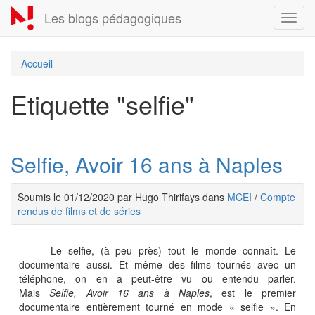
Aller
Les blogs pédagogiques
Toggl
au
navig
contenu
principal
Accueil
Etiquette "selfie"
Selfie, Avoir 16 ans à Naples
Soumis le 01/12/2020 par Hugo Thirifays dans
MCEI
/
Compte
rendus de films et de séries
Le selfie, (à peu près) tout le monde connaît. Le
documentaire aussi. Et même des films tournés avec un
téléphone, on en a peut-être vu ou entendu parler.
Mais
Selfie, Avoir 16 ans à Naples
, est le premier
documentaire entièrement tourné en mode « selfie ». En