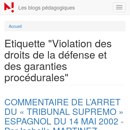
Aller
Les blogs pédagogiques
Toggl
au
navig
contenu
principal
Accueil
Etiquette "Violation des
droits de la défense et
des garanties
procédurales"
COMMENTAIRE DE L’ARRET
DU « TRIBUNAL SUPREMO »
ESPAGNOL DU 14 MAI 2002 -