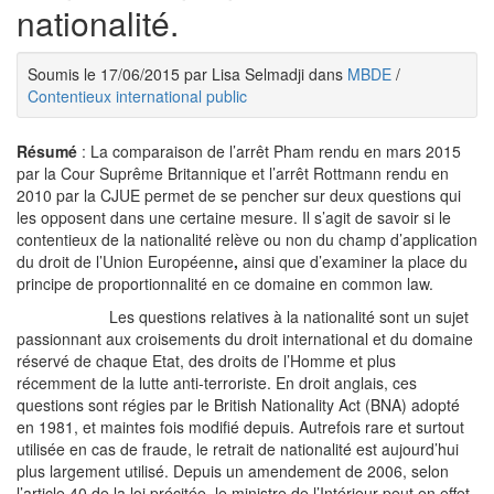
nationalité.
Soumis le 17/06/2015 par Lisa Selmadji dans
MBDE
/
Contentieux international public
Résumé
: La comparaison de l’arrêt Pham rendu en mars 2015
par la Cour Suprême Britannique et l’arrêt Rottmann rendu en
2010 par la CJUE permet de se pencher sur deux questions qui
les opposent dans une certaine mesure. Il s’agit de savoir si le
contentieux de la nationalité relève ou non du champ d’application
du droit de l’Union Européenne
,
ainsi que d’examiner la place du
principe de proportionnalité en ce domaine en common law.
Les questions relatives à la nationalité sont un sujet
passionnant aux croisements du droit international et du domaine
réservé de chaque Etat, des droits de l’Homme et plus
récemment de la lutte anti-terroriste. En droit anglais, ces
questions sont régies par le British Nationality Act (BNA) adopté
en 1981, et maintes fois modifié depuis. Autrefois rare et surtout
utilisée en cas de fraude, le retrait de nationalité est aujourd’hui
plus largement utilisé. Depuis un amendement de 2006, selon
l’article 40 de la loi précitée, le ministre de l’Intérieur peut en effet