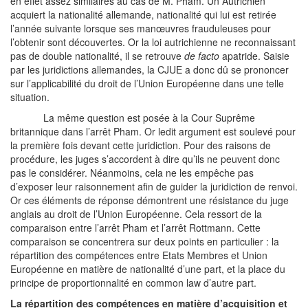
en effet assez similaires au cas de M. Pham. Un Autrichien
acquiert la nationalité allemande, nationalité qui lui est retirée
l’année suivante lorsque ses manœuvres frauduleuses pour
l’obtenir sont découvertes. Or la loi autrichienne ne reconnaissant
pas de double nationalité, il se retrouve
de facto
apatride. Saisie
par les juridictions allemandes, la CJUE a donc dû se prononcer
sur l’applicabilité du droit de l’Union Européenne dans une telle
situation.
La même question est posée à la Cour Suprême
britannique dans l’arrêt Pham. Or ledit argument est soulevé pour
la première fois devant cette juridiction. Pour des raisons de
procédure, les juges s’accordent à dire qu’ils ne peuvent donc
pas le considérer. Néanmoins, cela ne les empêche pas
d’exposer leur raisonnement afin de guider la juridiction de renvoi.
Or ces éléments de réponse démontrent une résistance du juge
anglais au droit de l’Union Européenne. Cela ressort de la
comparaison entre l’arrêt Pham et l’arrêt Rottmann. Cette
comparaison se concentrera sur deux points en particulier : la
répartition des compétences entre Etats Membres et Union
Européenne en matière de nationalité d’une part, et la place du
principe de proportionnalité en common law d’autre part.
La répartition des compétences en matière d’acquisition et