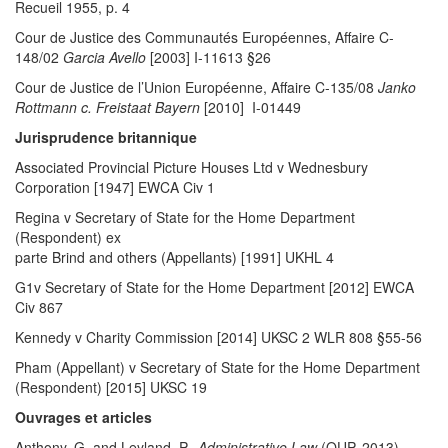
Recueil 1955, p. 4
Cour de Justice des Communautés Européennes, Affaire C-
148/02
Garcia Avello
[2003] I-11613 §26
Cour de Justice de l’Union Européenne, Affaire C-135/08
Janko
Rottmann c. Freistaat Bayern
[2010] I-01449
Jurisprudence britannique
Associated Provincial Picture Houses Ltd v Wednesbury
Corporation [1947] EWCA Civ 1
Regina v Secretary of State for the Home Department
(Respondent) ex
parte Brind and others (Appellants) [1991] UKHL 4
G1v Secretary of State for the Home Department [2012] EWCA
Civ 867
Kennedy v Charity Commission [2014] UKSC 2 WLR 808 §55-56
Pham (Appellant) v Secretary of State for the Home Department
(Respondent) [2015] UKSC 19
Ouvrages et articles
Anthony, G. and Leyland, P.,
Administrative Law
(OUP, 2013)