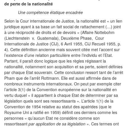
de perte de la nationalité
Une compétence étatique encadrée
Selon la Cour internationale de Justice, la nationalité est « un lien
juridique ayant à sa base un fait social de rattachement (…) joint
à une réciprocité de droits et de devoirs » (Affaire Nottebohm
(Liechtenstein v. Guatemala), Deuxième Phase, Cour
Internationale de Justice (CIJ), 6 Avril 1955, CIJ Recueil 1955, p.
4). Cette définition ancienne mais souvent citée met l’accent sur
l’existence d’une relation particulière entre l’individu et l’Etat.
Partant, il paraît donc logique que les règles régissant la
nationalité, notamment son acquisition et sa perte, soient définies
par chaque Etat souverain. Cette conclusion ressort tant de l’arrêt
Pham que de l’arrêt Rottmann. Elle est aussi affirmée dans de
nombreux instruments internationaux. On peut par exemple citer
l’article 3(1) de la Convention européenne sur la nationalité en
vertu duquel « il appartient à chaque Etat de déterminer par sa
législation quels sont ses ressortissants ». L’article 1(1) de la
Convention de 1954 relative au statut des apatrides (que le
Royaume Uni a ratifié en 1959) définit ces derniers comme les
personnes « qu’aucun Etat ne considère comme son
ressortissant
par application de sa législation
». Ces termes ont