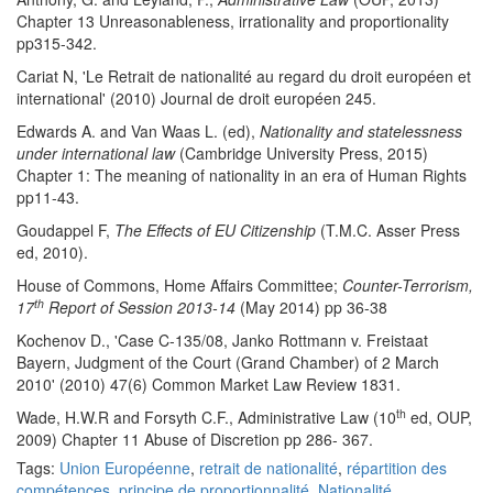
Chapter 13 Unreasonableness, irrationality and proportionality
pp315-342.
Cariat N, 'Le Retrait de nationalité au regard du droit européen et
international' (2010) Journal de droit européen 245.
Edwards A. and Van Waas L. (ed),
Nationality and statelessness
under international law
(Cambridge University Press, 2015)
Chapter 1: The meaning of nationality in an era of Human Rights
pp11-43.
Goudappel F,
The Effects of EU Citizenship
(T.M.C. Asser Press
ed, 2010).
House of Commons, Home Affairs Committee;
Counter-Terrorism,
th
17
Report of Session 2013-14
(May 2014) pp 36-38
Kochenov D., 'Case C-135/08, Janko Rottmann v. Freistaat
Bayern, Judgment of the Court (Grand Chamber) of 2 March
2010' (2010) 47(6) Common Market Law Review 1831.
th
Wade, H.W.R and Forsyth C.F., Administrative Law (10
ed, OUP,
2009) Chapter 11 Abuse of Discretion pp 286- 367.
Tags:
Union Européenne
,
retrait de nationalité
,
répartition des
compétences
,
principe de proportionnalité
,
Nationalité
,