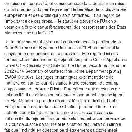
en raison de sa gravité, et conséquences de la décision en raison
du fait que l’individu perd également le bénéfice de la citoyenneté
européenne et des droits qui y sont rattachés. Et au regard de
l’importance de ces droits, « le statut de citoyen de l’Union a
vocation à être le statut
fondamental
des ressortissants des Etats
Membres » selon la CJUE.
Un tel raisonnement est en net contraste avec la position de la
Cour Suprême du Royaume Uni dans l’arrêt Pham pour qui la
citoyenneté européenne est « parasite ». Elle reprend ici des
termes, et un raisonnement, déjà utilisés par la Cour d’Appel dans
l’arrêt G1 v. Secretary of State for the Home Department rendu en
2012 (G1v Secretary of State for the Home Department [2012]
EWCA Civ 867). Les juges britanniques expriment donc de
manière constante leur résistance à une extension du champ
d’application du droit de l’Union Européenne aux questions de
nationalité. Il n’existe selon eux aucun fondement légal obligeant
un Etat Membre à prendre en considération le droit de l’Union
Européenne lorsque dans une situation purement interne les
autorités décident de retirer à l’un de ses ressortissants sa
nationalité. Ils rejettent l’argument selon lequel la compétence de
la Cour de Justice dans une telle situation résulterait du simple
fait que l’individu en question perd également sa citoyenneté