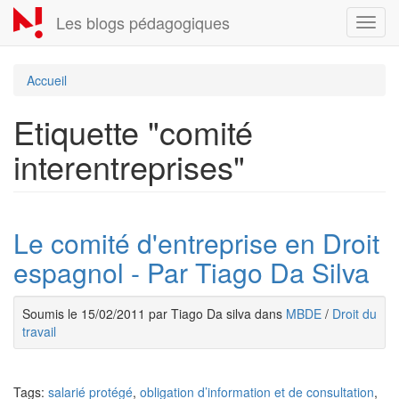
Aller
Les blogs pédagogiques
Toggl
au
navig
contenu
principal
Accueil
Etiquette "comité
interentreprises"
Le comité d'entreprise en Droit
espagnol - Par Tiago Da Silva
Soumis le 15/02/2011 par Tiago Da silva dans
MBDE
/
Droit du
travail
Tags:
salarié protégé
,
obligation d’information et de consultation
,