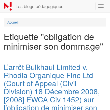
Aller
Les blogs pédagogiques
Toggl
au
navig
contenu
principal
Accueil
Etiquette "obligation de
minimiser son dommage"
L’arrêt Bulkhaul Limited v.
Rhodia Organique Fine Ltd
(Court of Appeal (Civil
Division) 18 Décembre 2008,
[2008] EWCA Civ 1452) sur
l’obligation de minimiser son