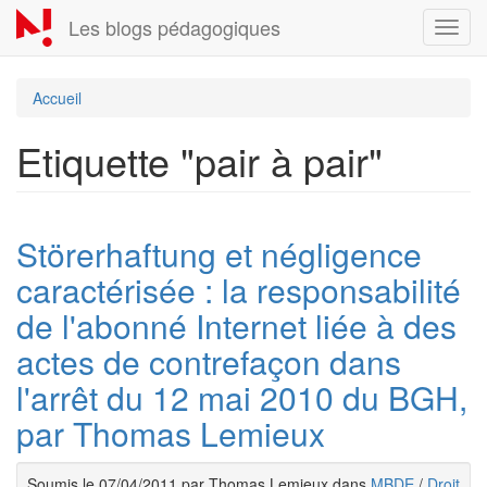
Aller
Les blogs pédagogiques
Toggl
au
navig
contenu
principal
Accueil
Etiquette "pair à pair"
Störerhaftung et négligence
caractérisée : la responsabilité
de l'abonné Internet liée à des
actes de contrefaçon dans
l'arrêt du 12 mai 2010 du BGH,
par Thomas Lemieux
Soumis le 07/04/2011 par Thomas Lemieux dans
MBDE
/
Droit