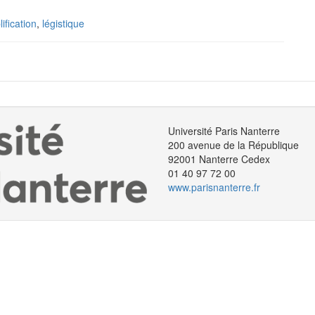
ification
,
légistique
Université Paris Nanterre
200 avenue de la République
92001 Nanterre Cedex
01 40 97 72 00
www.parisnanterre.fr