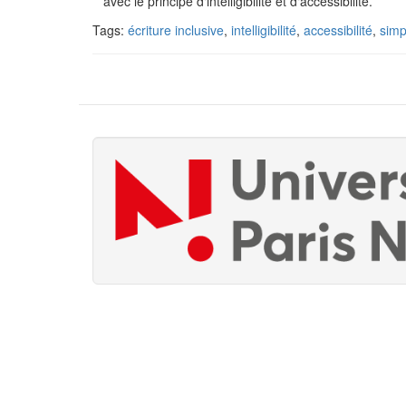
avec le principe d‘intelligibilité et d‘accessibilité.
Tags:
écriture inclusive
,
intelligibilité
,
accessibilité
,
simpl