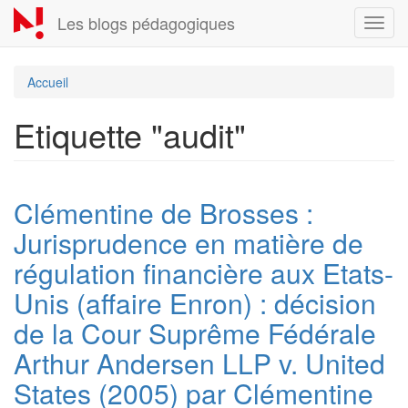
Aller
Les blogs pédagogiques
Toggl
au
navig
contenu
principal
Accueil
Etiquette "audit"
Clémentine de Brosses :
Jurisprudence en matière de
régulation financière aux Etats-
Unis (affaire Enron) : décision
de la Cour Suprême Fédérale
Arthur Andersen LLP v. United
States (2005) par Clémentine