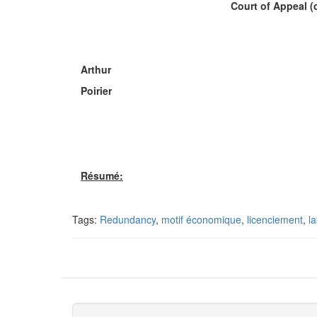
Court of Appeal (c
Arthur
Poirier
Résumé:
Tags:
Redundancy
,
motif économique
,
licenciement
,
l