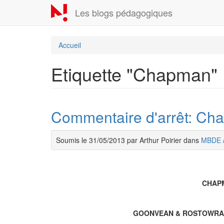
Aller
Les blogs pédagogiques
au
contenu
principal
Accueil
Etiquette "Chapman"
Commentaire d'arrêt: C
Soumis le 31/05/2013 par Arthur Poirier dans
MBDE
CHAP
GOONVEAN & ROSTOWRAC