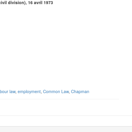
ivil division), 16 avril 1973
abour law
,
employment
,
Common Law
,
Chapman