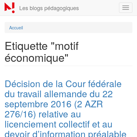
Aller
Les blogs pédagogiques
Toggl
au
navig
contenu
principal
Accueil
Etiquette "motif
économique"
Décision de la Cour fédérale
du travail allemande du 22
septembre 2016 (2 AZR
276/16) relative au
licenciement collectif et au
devoir d’information préalable