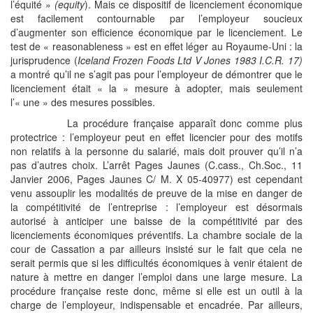
l’équité »
(equity
). Mais ce dispositif de licenciement économique
est facilement contournable par l’employeur soucieux
d’augmenter son efficience économique par le licenciement. Le
test de « reasonableness » est en effet léger au Royaume-Uni : la
jurisprudence (
Iceland Frozen Foods Ltd V Jones 1983 I.C.R. 17)
a montré qu’il ne s’agit pas pour l’employeur de démontrer que le
licenciement était « la » mesure à adopter, mais seulement
l’« une » des mesures possibles.
La procédure française apparaît donc comme plus
protectrice : l’employeur peut en effet licencier pour des motifs
non relatifs à la personne du salarié, mais doit prouver qu’il n’a
pas d’autres choix. L’arrêt Pages Jaunes (C.cass., Ch.Soc., 11
Janvier 2006, Pages Jaunes C/ M. X 05-40977) est cependant
venu assouplir les modalités de preuve de la mise en danger de
la compétitivité de l’entreprise : l’employeur est désormais
autorisé à anticiper une baisse de la compétitivité par des
licenciements économiques préventifs. La chambre sociale de la
cour de Cassation a par ailleurs insisté sur le fait que cela ne
serait permis que si les difficultés économiques à venir étaient de
nature à mettre en danger l’emploi dans une large mesure. La
procédure française reste donc, même si elle est un outil à la
charge de l’employeur, indispensable et encadrée. Par ailleurs,