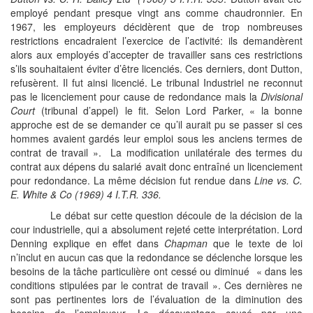
employé pendant presque vingt ans comme chaudronnier. En
1967, les employeurs décidèrent que de trop nombreuses
restrictions encadraient l’exercice de l’activité: ils demandèrent
alors aux employés d’accepter de travailler sans ces restrictions
s’ils souhaitaient éviter d’être licenciés. Ces derniers, dont Dutton,
refusèrent. Il fut ainsi licencié. Le tribunal Industriel ne reconnut
pas le licenciement pour cause de redondance mais la
Divisional
Court
(tribunal d’appel) le fit. Selon Lord Parker, « la bonne
approche est de se demander ce qu’il aurait pu se passer si ces
hommes avaient gardés leur emploi sous les anciens termes de
contrat de travail ». La modification unilatérale des termes du
contrat aux dépens du salarié avait donc entraîné un licenciement
pour redondance. La même décision fut rendue dans
Line vs. C.
E. White & Co
(1969) 4 I.T.R. 336.
Le débat sur cette question découle de la décision de la
cour industrielle, qui a absolument rejeté cette interprétation. Lord
Denning explique en effet dans
Chapman
que le texte de loi
n’inclut en aucun cas que la redondance se déclenche lorsque les
besoins de la tâche particulière ont cessé ou diminué « dans les
conditions stipulées par le contrat de travail ». Ces dernières ne
sont pas pertinentes lors de l’évaluation de la diminution des