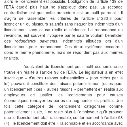
alors le licenciement est possible. L’obligation de l’article 139 de
l’ERA étudié plus haut ne s’applique donc pas. La seconde
contradiction est que cette procédure est un outil patronal : il
s’agira de rassembler les critères de l’article L1233-3 pour
licencier un ou plusieurs salariés sans risquer les indemnités d’un
licenciement sans cause réelle et sérieuse. La redondance en
revanche, est souvent invoquée par le salarié voulant bénéficier
des
redundancy payments
, indemnités allouées lors d’un
licenciement pour redondance. Ces deux systèmes encadrent
donc le même phénomène, mais ne répondent pas aux mêmes
finalités.
L’équivalent du licenciement pour motif économique se
trouve en réalité à l’article 98 de l’ERA. Le législateur a en effet
inscrit que « d’autres raisons substantielles » (non citées par la
loi) pouvaient constituer des raisons potentiellement justes pour
un licenciement : ces « autres raisons » permettent en réalité aux
employeurs de justifier les licenciements pour causes
économiques (enrayer les pertes ou augmenter les profits). Une
fois cette catégorie de licenciement catégorisée comme
potentiellement juste, il ne reste plus à l’employeur qu’à prouver
que le licenciement était raisonnable, conformément à l’article 98
(4) : le licenciement doit être « raisonnable et en accordance avec