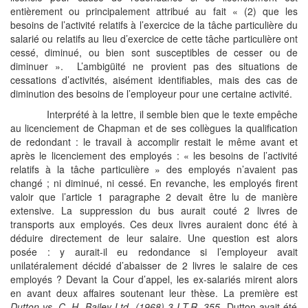
entièrement ou principalement attribué au fait « (2) que les
besoins de l’activité relatifs à l’exercice de la tâche particulière du
salarié ou relatifs au lieu d’exercice de cette tâche particulière ont
cessé, diminué, ou bien sont susceptibles de cesser ou de
diminuer ». L’ambigüité ne provient pas des situations de
cessations d’activités, aisément identifiables, mais des cas de
diminution des besoins de l’employeur pour une certaine activité.
Interprété à la lettre, il semble bien que le texte empêche
au licenciement de Chapman et de ses collègues la qualification
de redondant : le travail à accomplir restait le même avant et
après le licenciement des employés : « les besoins de l’activité
relatifs à la tâche particulière » des employés n’avaient pas
changé ; ni diminué, ni cessé. En revanche, les employés firent
valoir que l’article 1 paragraphe 2 devait être lu de manière
extensive. La suppression du bus aurait couté 2 livres de
transports aux employés. Ces deux livres auraient donc été à
déduire directement de leur salaire. Une question est alors
posée : y aurait-il eu redondance si l’employeur avait
unilatéralement décidé d’abaisser de 2 livres le salaire de ces
employés ? Devant la Cour d’appel, les ex-salariés mirent alors
en avant deux affaires soutenant leur thèse. La première est
Dutton vs. C. H. Bailey Ltd
(1968) 3 I.T.R. 355
. Dutton avait été