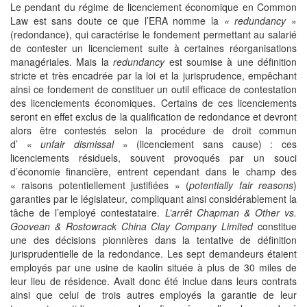
Le pendant du régime de licenciement économique en Common
Law est sans doute ce que l’ERA nomme la
« redundancy
»
(redondance), qui caractérise le fondement permettant au salarié
de contester un licenciement suite à certaines réorganisations
managériales. Mais la
redundancy
est soumise à une définition
stricte et très encadrée par la loi et la jurisprudence, empêchant
ainsi ce fondement de constituer un outil efficace de contestation
des licenciements économiques. Certains de ces licenciements
seront en effet exclus de la qualification de redondance et devront
alors être contestés selon la procédure de droit commun
d’ «
unfair dismissal
» (licenciement sans cause) : ces
licenciements résiduels, souvent provoqués par un souci
d’économie financière, entrent cependant dans le champ des
« raisons potentiellement justifiées » (
potentially fair reasons
)
garanties par le législateur, compliquant ainsi considérablement la
tâche de l’employé contestataire.
L’arrêt Chapman & Other vs.
Goovean & Rostowrack China Clay Company Limited
constitue
une des décisions pionnières dans la tentative de définition
jurisprudentielle de la redondance. Les sept demandeurs étaient
employés par une usine de kaolin située à plus de 30 miles de
leur lieu de résidence. Avait donc été inclue dans leurs contrats
ainsi que celui de trois autres employés la garantie de leur