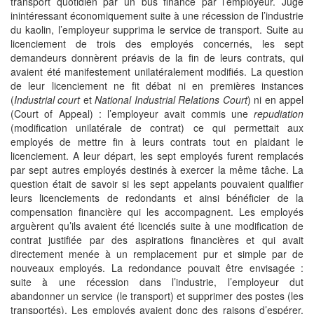
transport quotidien par un bus financé par l’employeur. Jugé
inintéressant économiquement suite à une récession de l’industrie
du kaolin, l’employeur supprima le service de transport. Suite au
licenciement de trois des employés concernés, les sept
demandeurs donnèrent préavis de la fin de leurs contrats, qui
avaient été manifestement unilatéralement modifiés. La question
de leur licenciement ne fit débat ni en premières instances
(
Industrial court
et
National Industrial Relations Court
) ni en appel
(Court of Appeal) : l’employeur avait commis une
repudiation
(modification unilatérale de contrat) ce qui permettait aux
employés de mettre fin à leurs contrats tout en plaidant le
licenciement. A leur départ, les sept employés furent remplacés
par sept autres employés destinés à exercer la même tâche. La
question était de savoir si les sept appelants pouvaient qualifier
leurs licenciements de redondants et ainsi bénéficier de la
compensation financière qui les accompagnent. Les employés
arguèrent qu’ils avaient été licenciés suite à une modification de
contrat justifiée par des aspirations financières et qui avait
directement menée à un remplacement pur et simple par de
nouveaux employés. La redondance pouvait être envisagée :
suite à une récession dans l’industrie, l’employeur dut
abandonner un service (le transport) et supprimer des postes (les
transportés). Les employés avaient donc des raisons d’espérer.