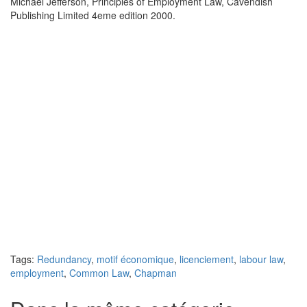
Michael Jefferson, Principles of Employment Law, Cavendish
Publishing Limited 4eme edition 2000.
Tags:
Redundancy
,
motif économique
,
licenciement
,
labour law
,
employment
,
Common Law
,
Chapman