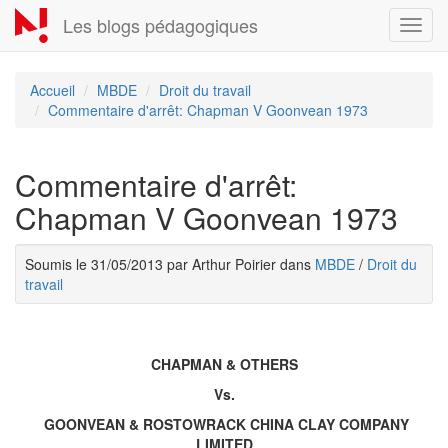
Aller
Les blogs pédagogiques
Toggl
au
navig
contenu
principal
Accueil
MBDE
Droit du travail
Commentaire d'arrêt: Chapman V Goonvean 1973
Commentaire d'arrêt:
Chapman V Goonvean 1973
Soumis le 31/05/2013 par Arthur Poirier dans
MBDE
/
Droit du
travail
CHAPMAN & OTHERS
Vs.
GOONVEAN & ROSTOWRACK CHINA CLAY COMPANY
LIMITED