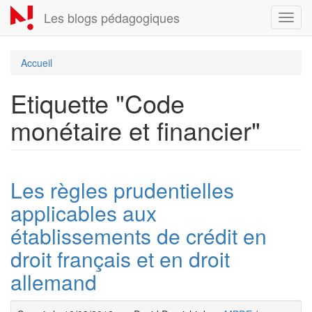
Aller
Les blogs pédagogiques
Toggl
au
navig
contenu
principal
Accueil
Etiquette "Code
monétaire et financier"
Les règles prudentielles
applicables aux
établissements de crédit en
droit français et en droit
allemand