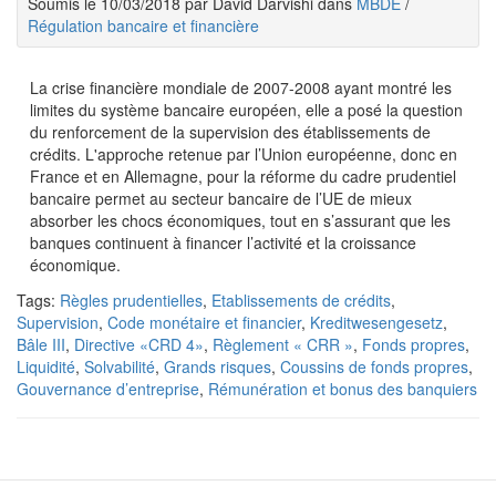
Soumis le 10/03/2018 par David Darvishi dans
MBDE
/
Régulation bancaire et financière
La crise financière mondiale de 2007-2008 ayant montré les
limites du système bancaire européen, elle a posé la question
du renforcement de la supervision des établissements de
crédits. L'approche retenue par l’Union européenne, donc en
France et en Allemagne, pour la réforme du cadre prudentiel
bancaire permet au secteur bancaire de l’UE de mieux
absorber les chocs économiques, tout en s’assurant que les
banques continuent à financer l’activité et la croissance
économique.
Tags:
Règles prudentielles
,
Etablissements de crédits
,
Supervision
,
Code monétaire et financier
,
Kreditwesengesetz
,
Bâle III
,
Directive «CRD 4»
,
Règlement « CRR »
,
Fonds propres
,
Liquidité
,
Solvabilité
,
Grands risques
,
Coussins de fonds propres
,
Gouvernance d’entreprise
,
Rémunération et bonus des banquiers