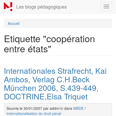
Aller
Les blogs pédagogiques
Toggl
au
navig
contenu
principal
Accueil
Etiquette "coopération
entre états"
Internationales Strafrecht, Kai
Ambos, Verlag C.H.Beck
München 2006, S.439-449,
DOCTRINE,Elsa Triquet
Soumis le 30/01/2007 par addm1n dans
MBDE
/
Internationalisation du droit pénal