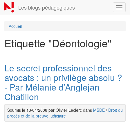
Aller
Les blogs pédagogiques
Toggl
au
navig
contenu
principal
Accueil
Etiquette "Déontologie"
Le secret professionnel des
avocats : un privilège absolu ?
- Par Mélanie d’Anglejan
Chatillon
Soumis le 13/04/2008 par Olivier Leclerc dans
MBDE
/
Droit du
procès et de la preuve judiciaire