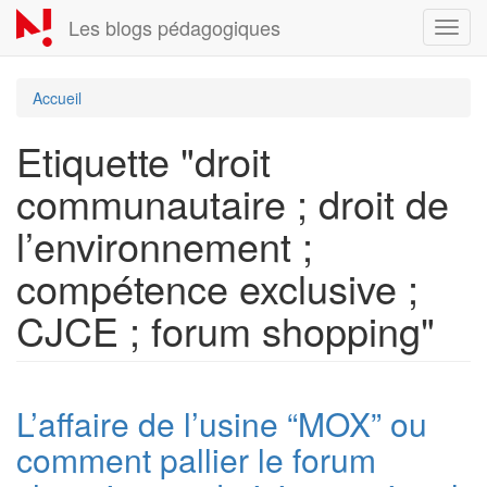
Aller
Les blogs pédagogiques
Toggl
au
navig
contenu
principal
Accueil
Etiquette "droit
communautaire ; droit de
l’environnement ;
compétence exclusive ;
CJCE ; forum shopping"
L’affaire de l’usine “MOX” ou
comment pallier le forum