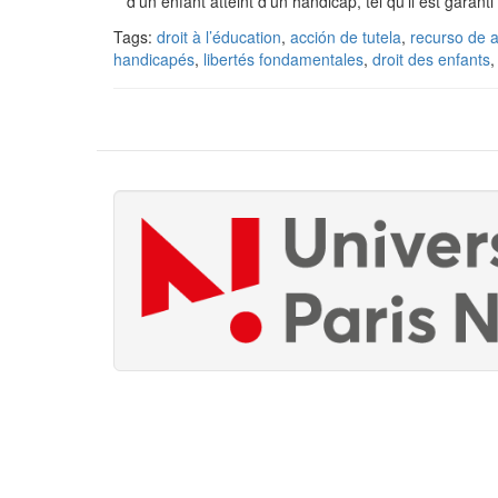
d’un enfant atteint d’un handicap, tel qu'il est garant
Tags:
droit à l’éducation
,
acción de tutela
,
recurso de 
handicapés
,
libertés fondamentales
,
droit des enfants