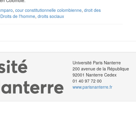
i en Colombie.
amparo
,
cour constitutionnelle colombienne
,
droit des
,
Droits de l'homme
,
droits sociaux
Université Paris Nanterre
200 avenue de la République
92001 Nanterre Cedex
01 40 97 72 00
www.parisnanterre.fr