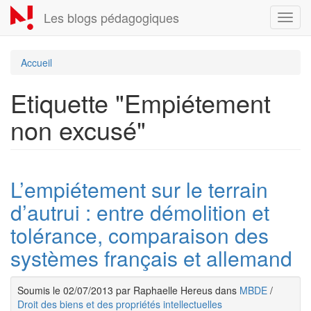
Aller
Les blogs pédagogiques
Toggl
au
navig
contenu
principal
Accueil
Etiquette "Empiétement
non excusé"
L’empiétement sur le terrain
d’autrui : entre démolition et
tolérance, comparaison des
systèmes français et allemand
Soumis le 02/07/2013 par Raphaelle Hereus dans
MBDE
/
Droit des biens et des propriétés intellectuelles