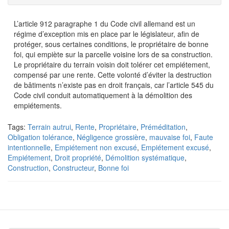
L’article 912 paragraphe 1 du Code civil allemand est un
régime d’exception mis en place par le législateur, afin de
protéger, sous certaines conditions, le propriétaire de bonne
foi, qui empiète sur la parcelle voisine lors de sa construction.
Le propriétaire du terrain voisin doit tolérer cet empiétement,
compensé par une rente. Cette volonté d’éviter la destruction
de bâtiments n’existe pas en droit français, car l’article 545 du
Code civil conduit automatiquement à la démolition des
empiétements.
Tags:
Terrain autrui
,
Rente
,
Propriétaire
,
Préméditation
,
Obligation tolérance
,
Négligence grossière
,
mauvaise foi
,
Faute
intentionnelle
,
Empiétement non excusé
,
Empiétement excusé
,
Empiétement
,
Droit propriété
,
Démolition systématique
,
Construction
,
Constructeur
,
Bonne foi