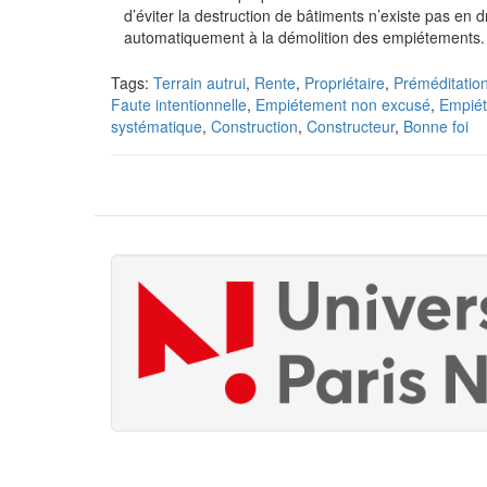
d’éviter la destruction de bâtiments n’existe pas en dr
automatiquement à la démolition des empiétements.
Tags:
Terrain autrui
,
Rente
,
Propriétaire
,
Préméditatio
Faute intentionnelle
,
Empiétement non excusé
,
Empié
systématique
,
Construction
,
Constructeur
,
Bonne foi