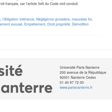
oit français, car l’article 545 du Code civil conduit
n
,
Obligation tolérance
,
Négligence grossière
,
mauvaise foi
,
tement excusé
,
Empiétement
,
Droit propriété
,
Démolition
Université Paris Nanterre
200 avenue de la République
92001 Nanterre Cedex
01 40 97 72 00
www.parisnanterre.fr