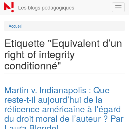
Aller
Les blogs pédagogiques
Toggl
au
navig
contenu
principal
Accueil
Etiquette "Equivalent d’un
right of integrity
conditionné"
Martin v. Indianapolis : Que
reste-t-il aujourd’hui de la
réticence américaine à l’égard
du droit moral de l’auteur ? Par
Laura Blondel