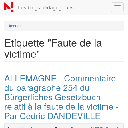
Aller
Les blogs pédagogiques
Toggl
au
navig
contenu
principal
Accueil
Etiquette "Faute de la
victime"
ALLEMAGNE - Commentaire
du paragraphe 254 du
Bürgerliches Gesetzbuch
relatif à la faute de la victime -
Par Cédric DANDEVILLE