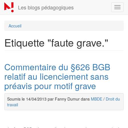
Aller
Les blogs pédagogiques
Toggl
au
navig
contenu
principal
Accueil
Etiquette "faute grave."
Commentaire du §626 BGB
relatif au licenciement sans
préavis pour motif grave
Soumis le 14/04/2013 par Fanny Dumur dans
MBDE
/
Droit du
travail