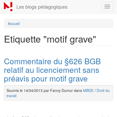
Aller
Les blogs pédagogiques
Toggl
au
navig
contenu
principal
Accueil
Etiquette "motif grave"
Commentaire du §626 BGB
relatif au licenciement sans
préavis pour motif grave
Soumis le 14/04/2013 par Fanny Dumur dans
MBDE
/
Droit du
travail