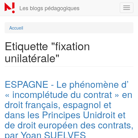
Aller
Les blogs pédagogiques
Toggl
au
navig
contenu
principal
Accueil
Etiquette "fixation
unilatérale"
ESPAGNE - Le phénomène d’
« incomplétude du contrat » en
droit français, espagnol et
dans les Principes Unidroit et
de droit européen des contrats,
par Yoan SUELVES