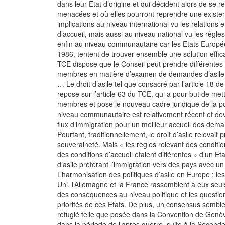
dans leur Etat d’origine et qui décident alors de se r
menacées et où elles pourront reprendre une exist
implications au niveau international vu les relations e
d’accueil, mais aussi au niveau national vu les règles 
enfin au niveau communautaire car les Etats Europé
1986, tentent de trouver ensemble une solution effic
TCE dispose que le Conseil peut prendre différentes
membres en matière d’examen de demandes d’asile, d’
… Le droit d’asile tel que consacré par l’article 18
repose sur l’article 63 du TCE, qui a pour but de met
membres et pose le nouveau cadre juridique de la po
niveau communautaire est relativement récent et dev
flux d’immigration pour un meilleur accueil des demand
Pourtant, traditionnellement, le droit d’asile relevait
souveraineté. Mais « les règles relevant des condition
des conditions d’accueil étaient différentes » d’un Et
d’asile préférant l’immigration vers des pays avec 
L’harmonisation des politiques d’asile en Europe : l
Uni, l’Allemagne et la France rassemblent à eux seu
des conséquences au niveau politique et les questions
priorités de ces Etats. De plus, un consensus semble e
réfugié telle que posée dans la Convention de Genèv
dans la période de l’après guerre, suite à la Second