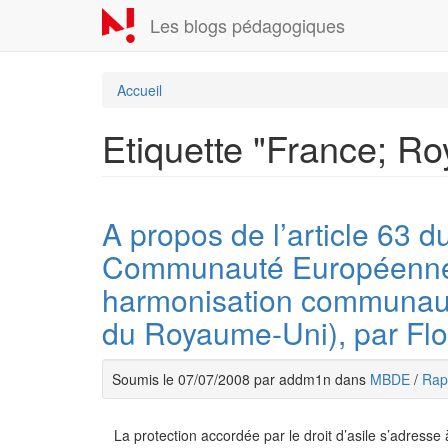
Aller
Les blogs pédagogiques
au
contenu
principal
Accueil
Etiquette "France; R
A propos de l’article 63 du
Communauté Européenne – 
harmonisation communauta
du Royaume-Uni), par Flo
Soumis le 07/07/2008 par addm1n dans
MBDE
/
Rapp
La protection accordée par le droit d’asile s’adresse