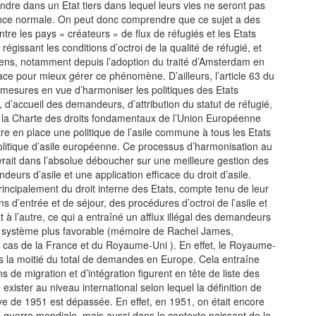
endre dans un Etat tiers dans lequel leurs vies ne seront pas
ence normale. On peut donc comprendre que ce sujet a des
ntre les pays « créateurs » de flux de réfugiés et les Etats
régissant les conditions d’octroi de la qualité de réfugié, et
ens, notamment depuis l’adoption du traité d’Amsterdam en
ace pour mieux gérer ce phénomène. D’ailleurs, l’article 63 du
 mesures en vue d’harmoniser les politiques des Etats
accueil des demandeurs, d’attribution du statut de réfugié,
 de la Charte des droits fondamentaux de l’Union Européenne
tre en place une politique de l’asile commune à tous les Etats
litique d’asile européenne. Ce processus d’harmonisation au
rait dans l’absolue déboucher sur une meilleure gestion des
eurs d’asile et une application efficace du droit d’asile.
 principalement du droit interne des Etats, compte tenu de leur
s d’entrée et de séjour, des procédures d’octroi de l’asile et
at à l’autre, ce qui a entraîné un afflux illégal des demandeurs
un système plus favorable (mémoire de Rachel James,
es cas de la France et du Royaume-Uni ). En effet, le Royaume-
ls la moitié du total de demandes en Europe. Cela entraîne
 de migration et d’intégration figurent en tête de liste des
xister au niveau international selon lequel la définition de
e de 1951 est dépassée. En effet, en 1951, on était encore
e guerre mondiale, mais aussi dans le contexte naissant de la