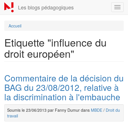
Aller
Les blogs pédagogiques
Toggl
au
navig
contenu
principal
Accueil
Etiquette "influence du
droit européen"
Commentaire de la décision du
BAG du 23/08/2012, relative à
la discrimination à l'embauche
Soumis le 23/06/2013 par Fanny Dumur dans
MBDE
/
Droit du
travail