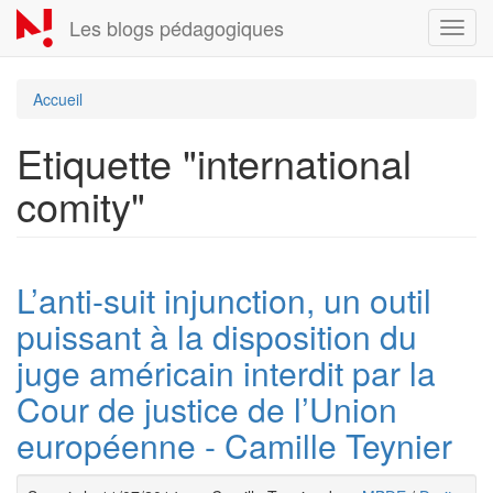
Aller
Les blogs pédagogiques
Toggl
au
navig
contenu
principal
Accueil
Etiquette "international
comity"
L’anti-suit injunction, un outil
puissant à la disposition du
juge américain interdit par la
Cour de justice de l’Union
européenne - Camille Teynier