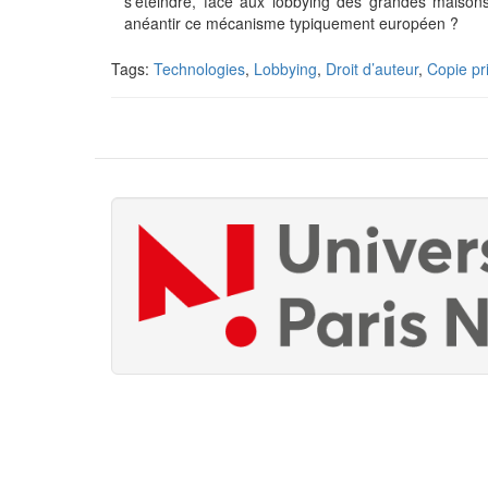
s’éteindre, face aux lobbying des grandes maisons
anéantir ce mécanisme typiquement européen ?
Tags:
Technologies
,
Lobbying
,
Droit d’auteur
,
Copie pr